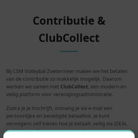
Contributie &
ClubCollect
Bij CSM Volleybal Zoetermeer maken we het betalen
van de contributie zo makkelijk mogelijk. Daarom
werken we samen met
ClubCollect
, een modern en
veilig platform voor verenigingsadministratie.
Zodra je je inschrijft, ontvang je via e-mail een
persoonlijke en beveiligde betaallink. Je kunt
vervolgens zelf kiezen hoe je betaalt: veilig via iDEAL
in één keer, of via een automatische incasso