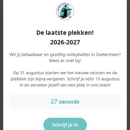
(eventueel in termijnen volgens de voorwaarden van
ClubCollect). Zo houd je altijd zelf de controle.
Schrijf je in
De laatste plekken!
2026-2027
Wil jij betaalbaar en gezellig volleyballen in Zoetermeer?
Financieel overzicht:
Wees er snel bij!
Jaarlijkse contributie:
€ 65,- per seizoen
Op 31 augustus starten we het nieuwe seizoen en de
plekken zijn bijna vergeven. Schrijf je vóór 15 augustus
Aantal speelrondes:
± 30 avonden
in en verzeker jezelf van een plek in ons team!
Seizoen:
Begin september tot half juli
26
Locatie:
Willem-Alexanderplantsoen 4,
seconds
Zoetermeer
Schrijf je in