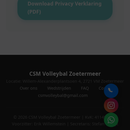
Download Privacy Verklaring
(PDF)
CSM Volleybal Zoetermeer
Locatie: Willem-Alexanderplantsoen 4, 2721 VM Zoetermeer
Over ons
Wedstrijden
FAQ
Contact:
csmvolleybal@gmail.com
© 2026 CSM Volleybal Zoetermeer | KvK: 41149759 |
Voorzitter: Erik Willemstein | Secretaris: Stefan Vrolijk